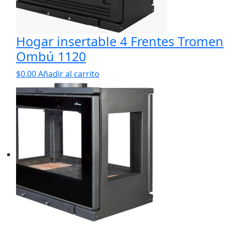
Hogar insertable 4 Frentes Tromen
Ombú 1120
$
0.00
Añadir al carrito